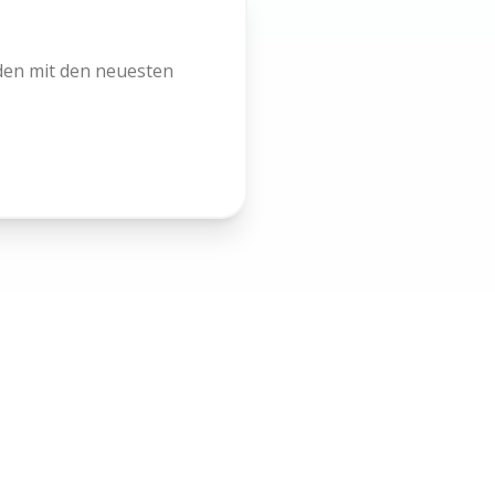
den mit den neuesten
Kontakt
info@westfalen-events.de