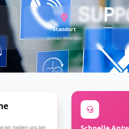
Standort
Gronau, Westfalen
e
ne
Schnelle Ant
nd wir melden uns bei