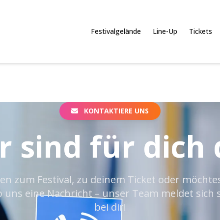
Festivalgelände
Line-Up
Tickets
KONTAKTIERE UNS
r sind für dich 
en zum Festival, zu deinem Ticket oder möchte
 uns eine Nachricht – unser Team meldet sich 
bei dir!