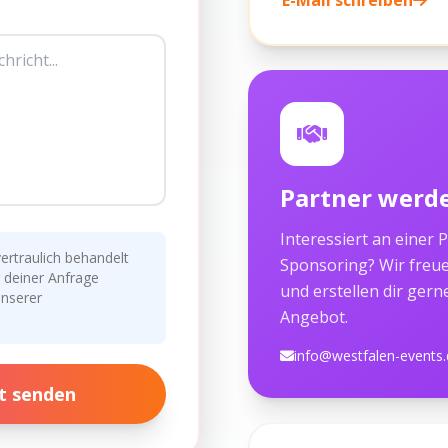
E-Mail schreiben
Partner werd
Interessiert an einer 
rtraulich behandelt
Sponsoring? Wir freue
 deiner Anfrage
und erstellen dir gerne
unserer
Angebot.
info@westfalen-events.
t senden