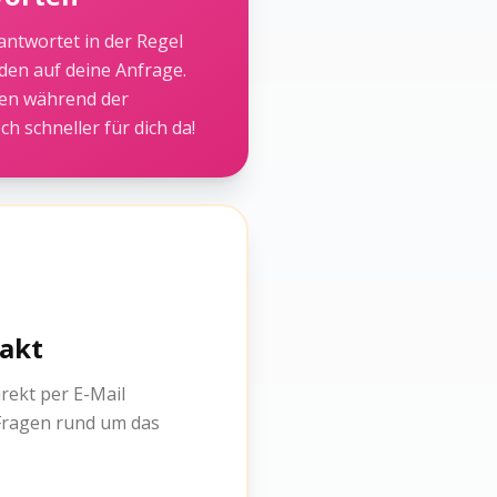
ntwortet in der Regel
den auf deine Anfrage.
gen während der
och schneller für dich da!
takt
rekt per E-Mail
 Fragen rund um das