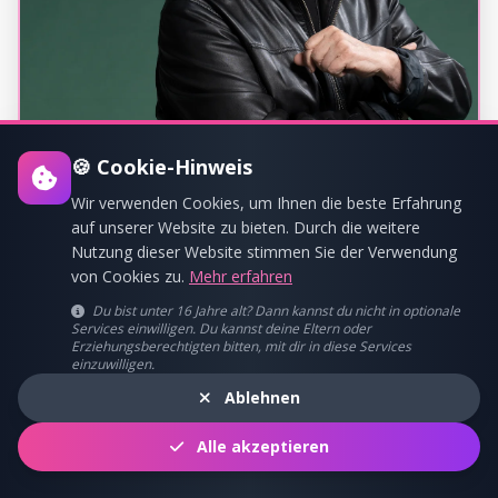
🍪 Cookie-Hinweis
Wir verwenden Cookies, um Ihnen die beste Erfahrung
Howard Carpendale
auf unserer Website zu bieten. Durch die weitere
Nutzung dieser Website stimmen Sie der Verwendung
von Cookies zu.
Mehr erfahren
60 Minuten Party-Power
Du bist unter 16 Jahre alt? Dann kannst du nicht in optionale
Services einwilligen. Du kannst deine Eltern oder
Erziehungsberechtigten bitten, mit dir in diese Services
einzuwilligen.
HEADLINER
Ablehnen
Alle akzeptieren